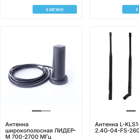
В КОРЗИНУ
В
Антенна
Антенна L-KLS1
широкополосная ЛИДЕР-
2.4G-04-FS-2
М 700-2700 МГц