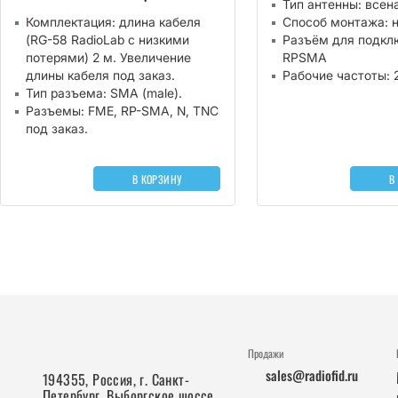
Тип антенны: всен
Комплектация: длина кабеля
Способ монтажа: 
(RG-58 RadioLab с низкими
Разъём для подкл
потерями) 2 м. Увеличение
RPSMA
длины кабеля под заказ.
Рабочие частоты: 2
Тип разъема: SMA (male).
Разъемы: FME, RP-SMA, N, TNC
под заказ.
В КОРЗИНУ
В
Продажи
sales@radiofid.ru
194355, Россия, г. Санкт-
Петербург, Выборгское шоссе,