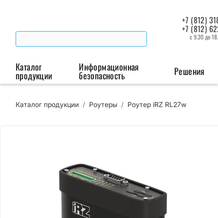
+7 (812) 31
+7 (812) 6
с 9.30 до 18
Каталог
Информационная
Решения
продукции
безопасность
Каталог продукции
/
Роутеры
/
Роутер iRZ RL27w
Беспроводная связь
Промышленная автоматизация
Сист
Модемы
Преобразователи
Пои
интерфейсов
мая
Роутеры
Промышленные
контроллеры