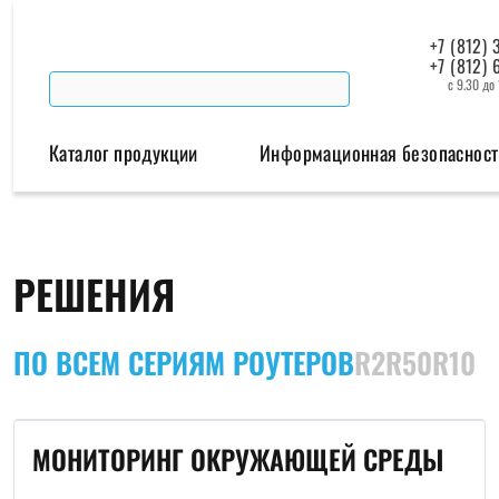
+7 (812) 
+7 (812) 
с 9.30 до
Каталог продукции
Информационная безопасност
Беспроводная связь
Промышленная автомат
РЕШЕНИЯ
Модемы
Преобразователи инт
Роутеры
ПО ВСЕМ СЕРИЯМ РОУТЕРОВ
R2
R50
R10
Промышленные контроллеры
МОНИТОРИНГ ОКРУЖАЮЩЕЙ СРЕДЫ