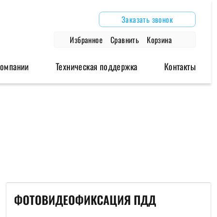
Заказать звонок
Избранное
Сравнить
Корзина
компании
Техническая поддержка
Контакты
дули
Аксессуары
Архивные модели
одули
Антенны
Роутеры
модули
Блоки питания
Модемы
Глонасс/GPS антенны
Провода и крепления
ФОТОВИДЕОФИКСАЦИЯ ПДД