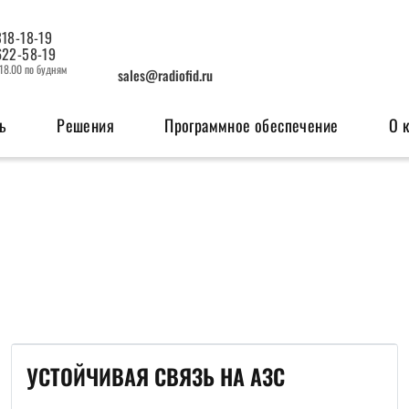
318-18-19
622-58-19
 18.00 по будням
sales@radiofid.ru
ь
Решения
Программное обеспечение
О 
изация
Системы мониторинга
OEM мо
ерфейсов
Поисковые ГЛОНАСС/GPS-маяки
GSM м
Радио
УСТОЙЧИВАЯ СВЯЗЬ НА АЗС