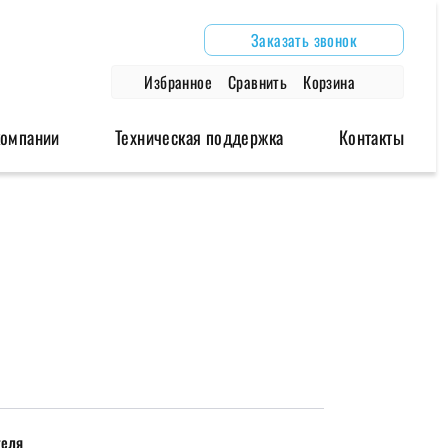
Заказать звонок
Избранное
Сравнить
Корзина
компании
Техническая поддержка
Контакты
дули
Аксессуары
Архивные модели
одули
Антенны
Роутеры
модули
Блоки питания
Модемы
Глонасс/GPS антенны
Провода и крепления
теля