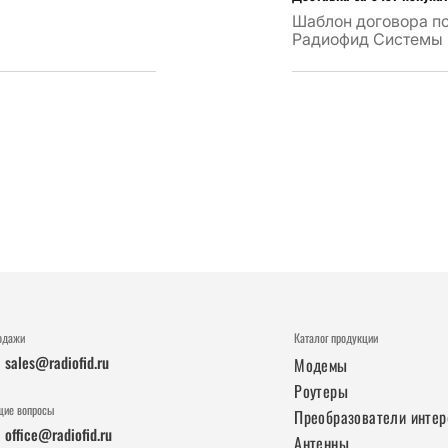
Шаблон договора п
Радиофид Системы
одажи
Каталог продукции
sales@radiofid.ru
Модемы
Роутеры
щие вопросы
Преобразователи инте
office@radiofid.ru
Антенны