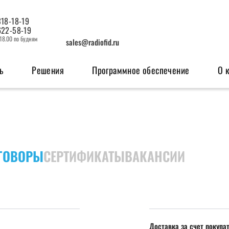
318-18-19
622-58-19
 18.00 по будням
sales@radiofid.ru
ь
Решения
Программное обеспечение
О 
изация
Системы мониторинга
OEM мо
ерфейсов
Поисковые ГЛОНАСС/GPS-маяки
GSM м
ГОВОРЫ
СЕРТИФИКАТЫ
ВАКАНСИИ
Радио
Доставка за счет покупа