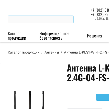
+7 (812) 31
+7 (812) 6
с 9.30 до 18
Каталог
Информационная
Решения
продукции
безопасность
Каталог продукции
/
Антенны
/
Антенна L-KLS1-WIFI-2.4
Беспроводная связь
Промышленная автоматизация
Сист
Антенна L-K
Модемы
Преобразователи
Пои
интерфейсов
мая
2.4G-04-F
Роутеры
Промышленные
контроллеры