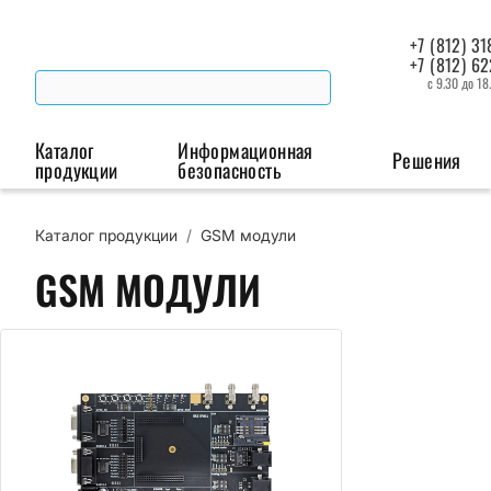
+7 (812) 31
+7 (812) 6
с 9.30 до 18
Каталог
Информационная
Решения
продукции
безопасность
Каталог продукции
/
GSM модули
Беспроводная связь
Промышленная автоматизация
Сист
GSM МОДУЛИ
Модемы
Преобразователи
Пои
интерфейсов
мая
Роутеры
Промышленные
контроллеры