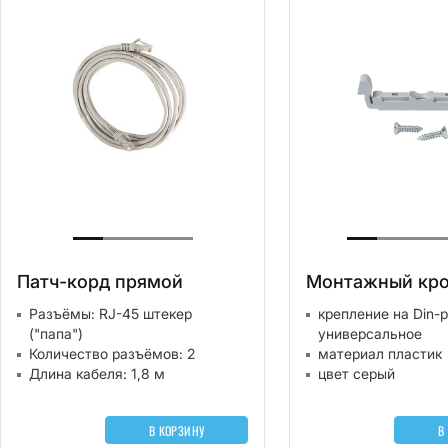
Патч-корд прямой
Монтажный кр
Разъёмы: RJ-45 штекер
крепление на Din-
("папа")
универсальное
Количество разъёмов: 2
материал пластик
Длина кабеля: 1,8 м
цвет серый
В КОРЗИНУ
В