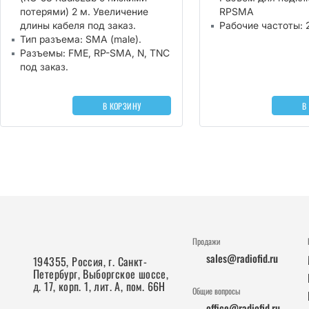
потерями) 2 м. Увеличение
RPSMA
длины кабеля под заказ.
Рабочие частоты: 2
Тип разъема: SMA (male).
Разъемы: FME, RP-SMA, N, TNC
под заказ.
В КОРЗИНУ
В
Продажи
sales@radiofid.ru
194355, Россия, г. Санкт-
Петербург, Выборгское шоссе,
д. 17, корп. 1, лит. А, пом. 66Н
Общие вопросы
office@radiofid.ru