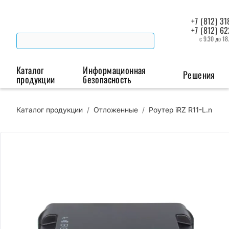
+7 (812) 31
+7 (812) 6
с 9.30 до 18
Каталог
Информационная
Решения
продукции
безопасность
Каталог продукции
/
Отложенные
/
Роутер iRZ R11-L.n
Беспроводная связь
Промышленная автоматизация
Сист
Модемы
Преобразователи
Пои
интерфейсов
мая
Роутеры
Промышленные
контроллеры