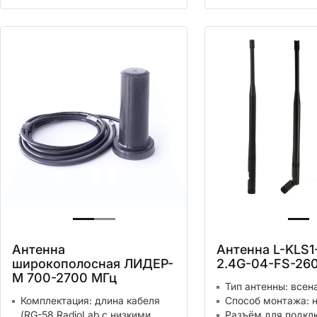
Антенна
Антенна L-KLS1
широкополосная ЛИДЕР-
2.4G-04-FS-2
М 700-2700 МГц
Тип антенны: всен
Комплектация: длина кабеля
Способ монтажа: 
(RG-58 RadioLab с низкими
Разъём для подкл