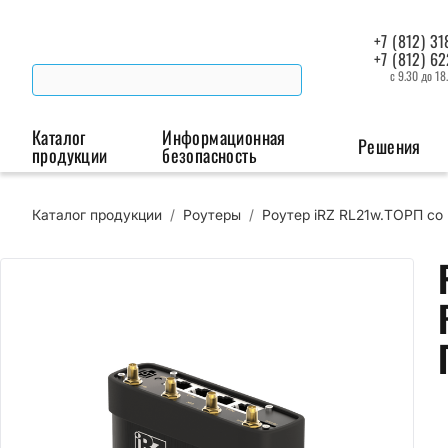
+7 (812) 31
+7 (812) 6
с 9.30 до 18
Каталог
Информационная
Решения
продукции
безопасность
Каталог продукции
/
Роутеры
/
Роутер iRZ RL21w.ТОРП со 
Беспроводная связь
Промышленная автоматизация
Сист
Модемы
Преобразователи
Пои
интерфейсов
мая
Роутеры
Промышленные
контроллеры