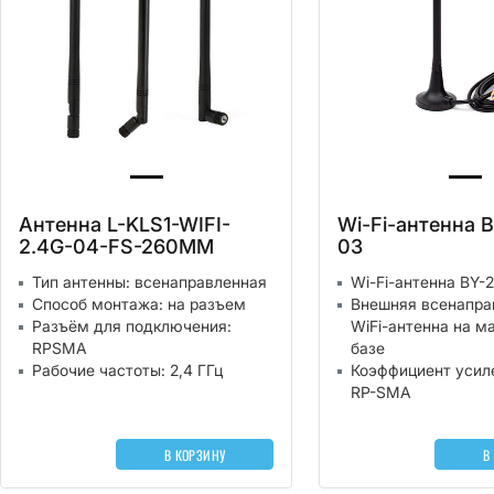
Антенна L-KLS1-WIFI-
Wi-Fi-антенна 
2.4G-04-FS-260MM
03
Тип антенны: всенаправленная
Wi-Fi-антенна BY-
Способ монтажа: на разъем
Внешняя всенапра
Разъём для подключения:
WiFi-антенна на м
RPSMA
базе
Рабочие частоты: 2,4 ГГц
Коэффициент усиле
RP-SMA
В КОРЗИНУ
В