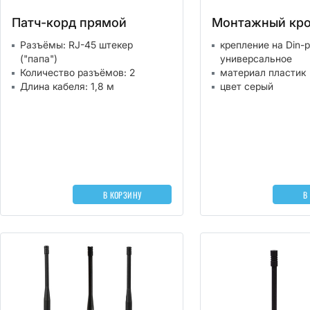
Патч-корд прямой
Монтажный кр
Разъёмы: RJ-45 штекер
крепление на Din-
("папа")
универсальное
Количество разъёмов: 2
материал пластик
Длина кабеля: 1,8 м
цвет серый
В КОРЗИНУ
В