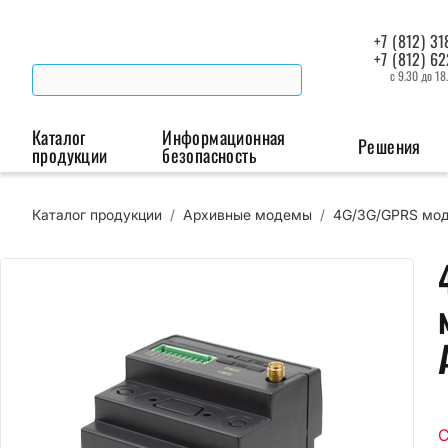
+7 (812) 31
+7 (812) 6
с 9.30 до 18
Каталог
Информационная
Решения
продукции
безопасность
Каталог продукции
/
Архивные модемы
/
4G/3G/GPRS мод
Беспроводная связь
Промышленная автоматизация
Сист
Модемы
Преобразователи
Пои
интерфейсов
мая
Роутеры
Промышленные
контроллеры
С