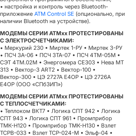
• настройка и контроль через Bluetooth-
приложение
ATM Control SE
(опционально, при
наличии Bluetooth на устройстве).
МОДЕМЫ СЕРИИ АТМxx ПРОТЕСТИРОВАНЫ
С ЭЛЕКТРОСЧЕТЧИКАМИ:
• Меркурий 230 • Миртек 1-РУ • Миртек 3-РУ
• ПСЧ 3А-06 • ПСЧ 3ТА-07 • ПСЧ 4ТМ-05М •
СЭТ 4ТМ.02М • Энергомера СЕ303 • Нева МТ
313 • Вектор-3 АRT2 • Вектор-100 •
Вектор-300 • ЦЭ 2727А Е4ОР • ЦЭ 2726А
Е4ОР (ООО «СПбЗИП»)
МОДЕМЫ СЕРИИ АТМxx ПРОТЕСТИРОВАНЫ
С ТЕПЛОСЧЕТЧИКАМИ:
• Теплоком ВКТ7 • Логика СПТ 942 • Логика
СПТ 943 • Логика СПТ 961 • Промприбор
ТМК-Н120 • Промприбор ТМК-Н130 • Взлет
ТСРВ-033 • Взлет ТСР-024-М • Эльф-04 •