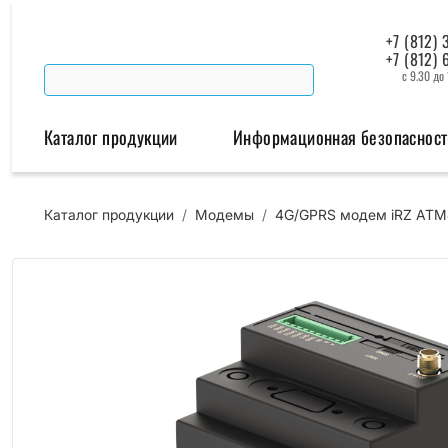
+7 (812) 
+7 (812) 
с 9.30 до
Каталог продукции
Информационная безопасност
Каталог продукции
/
Модемы
/
4G/GPRS модем iRZ ATM
Беспроводная связь
Промышленная автомат
Модемы
Преобразователи инт
Роутеры
Промышленные контроллеры