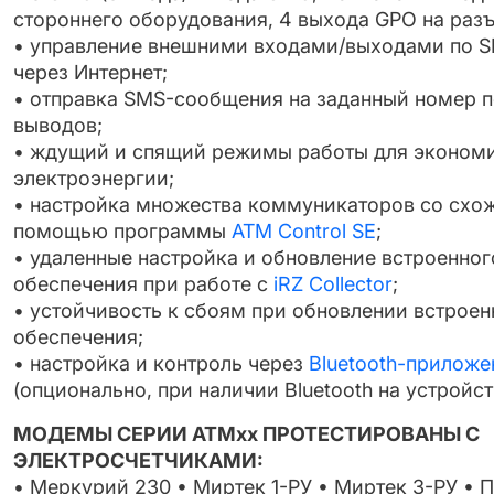
стороннего оборудования, 4 выхода GPO на разъ
• управление внешними входами/выходами по 
через Интернет;
• отправка SMS-сообщения на заданный номер п
выводов;
• ждущий и спящий режимы работы для экономи
электроэнергии;
• настройка множества коммуникаторов со схо
помощью программы
ATM Control SE
;
• удаленные настройка и обновление встроенно
обеспечения при работе с
iRZ Collector
;
• устойчивость к сбоям при обновлении встрое
обеспечения;
• настройка и контроль через
Bluetooth-приложе
(опционально, при наличии Bluetooth на устройст
МОДЕМЫ СЕРИИ АТМxx ПРОТЕСТИРОВАНЫ С
ЭЛЕКТРОСЧЕТЧИКАМИ:
• Меркурий 230 • Миртек 1-РУ • Миртек 3-РУ • 