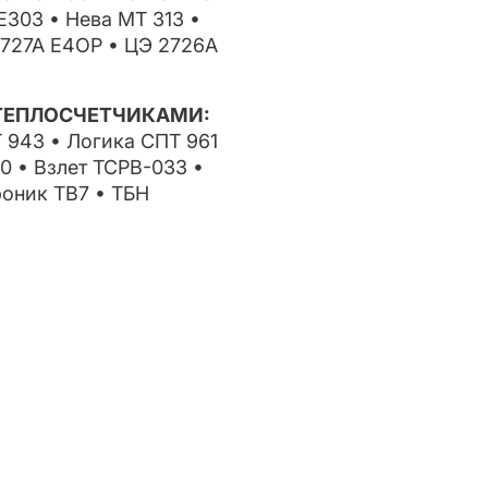
303 • Нева МТ 313 •
2727А Е4ОР • ЦЭ 2726А
ТЕПЛОСЧЕТЧИКАМИ:
 943 • Логика СПТ 961
 • Взлет ТСРВ-033 •
роник ТВ7 • ТБН