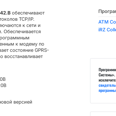
Програ
42.B
обеспечивают
токолов TCP/IP.
ATM Con
ючаются к сети и
iRZ Coll
. Обеспечивается
программным
енным к модему по
вает состояние GPRS-
но восстанавливает
Программн
Системы».
20В
исключите
свидетель
20В
программы
новой версией
.