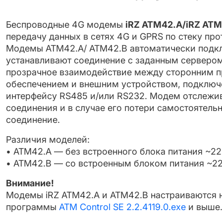
Беспроводные 4G модемы
iRZ ATM42.А/iRZ ATM
передачу данных в сетях 4G и GPRS по стеку про
Модемы ATM42.А/ ATM42.B автоматически подкл
устанавливают соединение с заданным сервером
прозрачное взаимодействие между сторонним 
обеспечением и внешним устройством, подключ
интерфейсу RS485 и/или RS232. Модем отслежи
соединения и в случае его потери самостоятель
соединение.
Различия моделей:
• ATM42.А — без встроенного блока питания ~2
• ATM42.B — со встроенным блоком питания ~2
Внимание!
Модемы iRZ ATM42.A и ATM42.B настраиваются 
программы
ATM Control SE 2.2.4119.0.exe
и выше