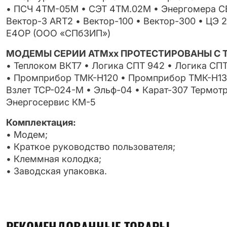
• ПСЧ 4ТМ-05М • СЭТ 4ТМ.02М • Энергомера СЕ
Вектор-3 АRT2 • Вектор-100 • Вектор-300 • ЦЭ 
Е4ОР (ООО «СПбЗИП»)
МОДЕМЫ СЕРИИ АТМxx ПРОТЕСТИРОВАНЫ С 
• Теплоком ВКТ7 • Логика СПТ 942 • Логика СПТ
• Промприбор ТМК-Н120 • Промприбор ТМК-Н130
Взлет ТСР-024-М • Эльф-04 • Карат-307 Термот
Энергосервис КМ-5
Комплектация:
• Модем;
• Краткое руководство пользователя;
• Клеммная колодка;
• Заводская упаковка.
РЕКОМЕНДОВАННЫЕ ТОВАРЫ