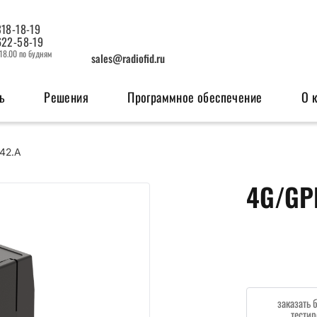
318-18-19
622-58-19
 18.00 по будням
sales@radiofid.ru
ь
Решения
Программное обеспечение
О 
42.A
изация
Системы мониторинга
OEM мо
4G/GP
ерфейсов
Поисковые ГЛОНАСС/GPS-маяки
GSM м
Радио
заказать 
тестир