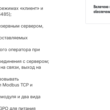
Включено 
 режимах «клиент» и
обеспечен
485);
резервным сервером,
доставляемых
ого оператора при
оединения с сервером;
на связи, выход на
зовывать
л Modbus TCP и
модуля и два вида
 GPO для питания