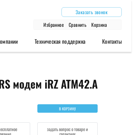
Заказать звонок
Избранное
Сравнить
Корзина
компании
Техническая поддержка
Контакты
дули
Аксессуары
Архивные модели
RS модем iRZ ATM42.A
одули
Антенны
Роутеры
модули
Блоки питания
Модемы
Глонасс/GPS антенны
В КОРЗИНУ
Провода и крепления
бесплатное
задать вопрос о товаре и
ование
гарантиях