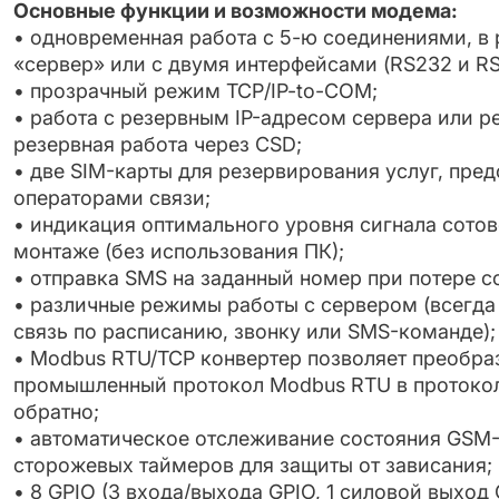
Основные функции и возможности модема:
• одновременная работа с 5-ю соединениями, в
«сервер» или с двумя интерфейсами (RS232 и RS
• прозрачный режим TCP/IP-to-COM;
• работа с резервным IP-адресом сервера или 
резервная работа через CSD;
• две SIM-карты для резервирования услуг, пре
операторами связи;
• индикация оптимального уровня сигнала сотов
монтаже (без использования ПК);
• отправка SMS на заданный номер при потере с
• различные режимы работы с сервером (всегда 
связь по расписанию, звонку или SMS-команде);
• Modbus RTU/TCP конвертер позволяет преобра
промышленный протокол Modbus RTU в протоко
обратно;
• автоматическое отслеживание состояния GSM-
сторожевых таймеров для защиты от зависания;
• 8 GPIO (3 входа/выхода GPIO, 1 силовой выход