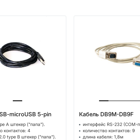
SB-microUSB 5-pin
Кабель DB9M-DB9F
pe A штекер ("папа").
интерфейс RS-232 (COM-п
о контактов: 4
количество контактов: 9
.0 type B штекер ("папа").
длина кабеля: 1,8м