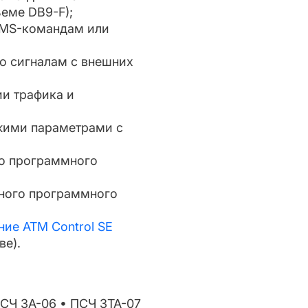
еме DB9-F);
SMS-командам или
о сигналам с внешних
и трафика и
жими параметрами с
го программного
нного программного
ние ATM Control SE
ве).
ПСЧ 3А-06 • ПСЧ 3ТА-07