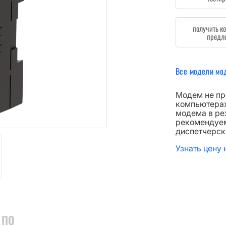
получить к
предл
Все модели мо
Модем не пр
компьютерах
модема в ре
рекомендуем
диспетчерск
Узнать цену
 ПО