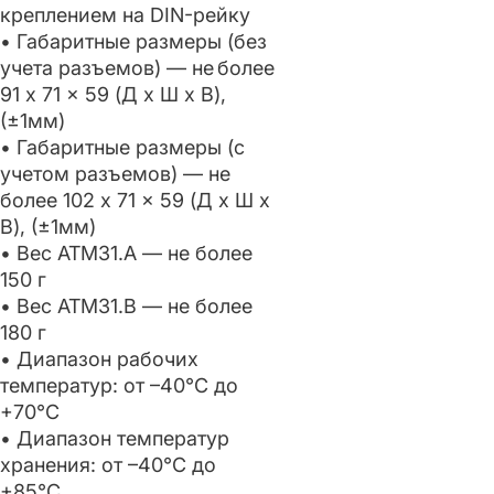
креплением на DIN-рейку
• Габаритные размеры (без
учета разъемов) — не более
91 x 71 x 59 (Д x Ш x В),
(±1мм)
• Габаритные размеры (с
учетом разъемов) — не
более 102 x 71 x 59 (Д x Ш x
В), (±1мм)
• Вес ATM31.A — не более
150 г
• Вес ATM31.B — не более
180 г
• Диапазон рабочих
температур: от –40°С до
+70°С
• Диапазон температур
хранения: от –40°С до
+85°С