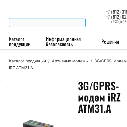
+7 (812) 31
+7 (812) 6
с 9.30 до 18
Каталог
Информационная
Решения
продукции
безопасность
Каталог продукции
/
Архивные модемы
/
3G/GPRS-модем
Беспроводная связь
Промышленная автоматизация
Сист
iRZ ATM31.А
Модемы
Преобразователи
Пои
3G/GPRS-
интерфейсов
мая
Роутеры
модем iRZ
Промышленные
контроллеры
ATM31.А