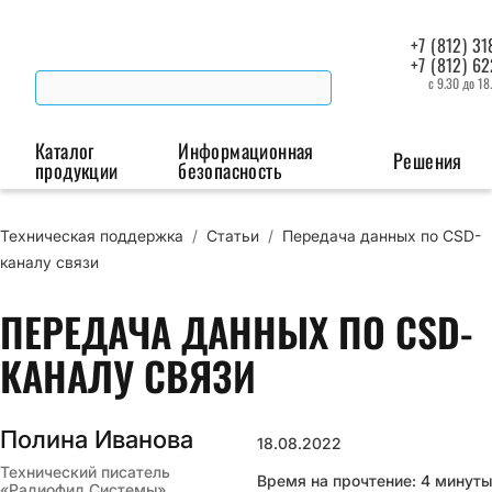
+7 (812) 31
+7 (812) 6
с 9.30 до 18
Каталог
Информационная
Решения
продукции
безопасность
Техническая поддержка
/
Статьи
/
Передача данных по CSD-
Беспроводная связь
Промышленная автоматизация
Сист
каналу связи
Модемы
Преобразователи
Пои
ПЕРЕДАЧА ДАННЫХ ПО CSD-
интерфейсов
мая
Роутеры
КАНАЛУ СВЯЗИ
Промышленные
контроллеры
Полина Иванова
18.08.2022
Технический писатель
Время на прочтение: 4 минуты
«Радиофид Системы»