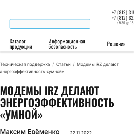
+7 (812) 31
+7 (812) 6
с 9.30 до 18
Каталог
Информационная
Решения
продукции
безопасность
Техническая поддержка
/
Статьи
/
Модемы iRZ делают
Беспроводная связь
Промышленная автоматизация
Сист
энергоэффективность «умной»
Модемы
Преобразователи
Пои
МОДЕМЫ IRZ ДЕЛАЮТ
интерфейсов
мая
Роутеры
ЭНЕРГОЭФФЕКТИВНОСТЬ
Промышленные
контроллеры
«УМНОЙ»
Максим Ерёменко
22.11.2022