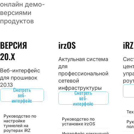
онлайн демо-
версиями
продуктов
ВЕРСИЯ
irzOS
iR
20.Х
Актульная система
Сис
для
цен
Веб-интерфейс
профессиональной
упр
для прошивок
сетевой
роу
20.13
инфраструктуры
Смотреть
Смотреть
веб-
веб-
интерфейс
интерфейс
Тех
Руководство по
Руководство по
настройке
Рук
установке irzOS
туннелей на
пол
роутерах iRZ
Интерфейс командной