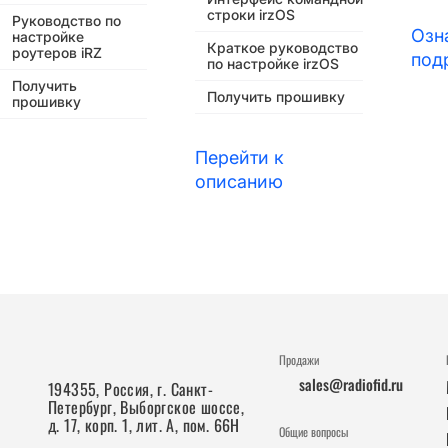
строки irzOS
Руководство по
Озн
настройке
Краткое руководство
роутеров iRZ
под
по настройке irzOS
Получить
Получить прошивку
прошивку
Перейти к
описанию
Продажи
sales@radiofid.ru
194355, Россия, г. Санкт-
Петербург, Выборгское шоссе,
д. 17, корп. 1, лит. А, пом. 66Н
Общие вопросы