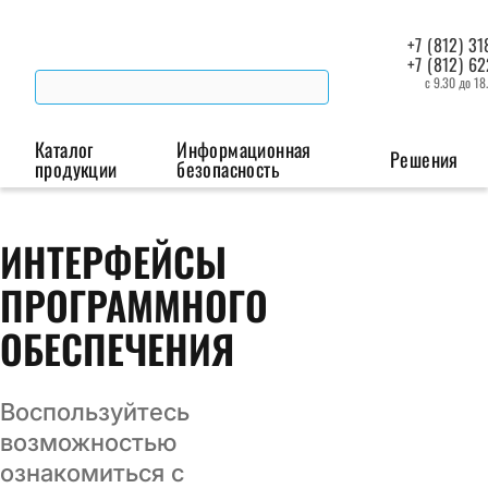
+7 (812) 31
+7 (812) 6
с 9.30 до 18
Каталог
Информационная
Решения
продукции
безопасность
Беспроводная связь
Промышленная автоматизация
Сист
ИНТЕРФЕЙСЫ
ПРОГРАММНОГО
Модемы
Преобразователи
Пои
интерфейсов
мая
ОБЕСПЕЧЕНИЯ
Роутеры
Промышленные
контроллеры
Воспользуйтесь
возможностью
ознакомиться с