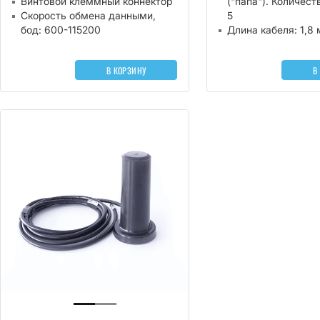
Винтовой клеммный коннектор
("папа"). Количест
Скорость обмена данными,
5
бод: 600-115200
Длина кабеля: 1,8 
В КОРЗИНУ
В