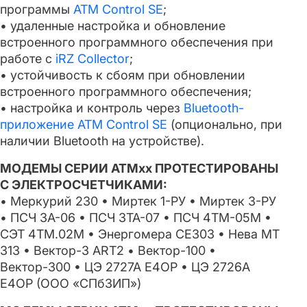
программы
ATM Control SE
;
• удаленные настройка и обновление
встроенного программного обеспечения при
работе с
iRZ Collector
;
• устойчивость к сбоям при обновлении
встроенного программного обеспечения;
• настройка и контроль через
Bluetooth-
приложение ATM Control SE
(опционально, при
наличии Bluetooth на устройстве).
МОДЕМЫ СЕРИИ АТМxx ПРОТЕСТИРОВАНЫ
С ЭЛЕКТРОСЧЕТЧИКАМИ:
• Меркурий 230 • Миртек 1-РУ • Миртек 3-РУ
• ПСЧ 3А-06 • ПСЧ 3ТА-07 • ПСЧ 4ТМ-05М •
СЭТ 4ТМ.02М • Энергомера СЕ303 • Нева МТ
313 • Вектор-3 АRT2 • Вектор-100 •
Вектор-300 • ЦЭ 2727А Е4ОР • ЦЭ 2726А
Е4ОР (ООО «СПбЗИП»)