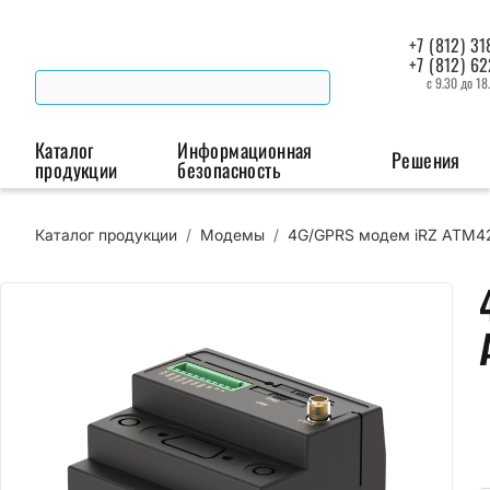
+7 (812) 31
+7 (812) 6
с 9.30 до 18
Каталог
Информационная
Решения
продукции
безопасность
Каталог продукции
/
Модемы
/
4G/GPRS модем iRZ ATM4
Беспроводная связь
Промышленная автоматизация
Сист
Модемы
Преобразователи
Пои
интерфейсов
мая
Роутеры
Промышленные
контроллеры