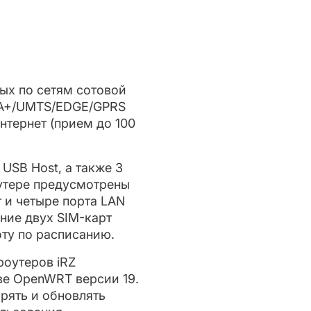
ных по сетям сотовой
PA+/UMTS/EDGE/GPRS
нтернет (прием до 100
USB Host, а также 3
оутере предусмотрены
 и четыре порта LAN
ние двух SIM-карт
ту по расписанию.
оутеров iRZ
ве OpenWRT версии 19.
рять и обновлять