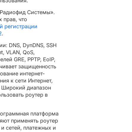
льзования.
«Радиофид Системы».
 прав, что
й регистрации
2
.
ии: DNS, DynDNS, SSH
nt, VLAN, QoS,
ей GRE, PPTP, EoIP,
ечивает защищенность
ование интернет-
ия к сети Интернет,
. Широкий диапазон
льзовать роутер в
программная платформа
яют применять роутер
и сетей, платежных и