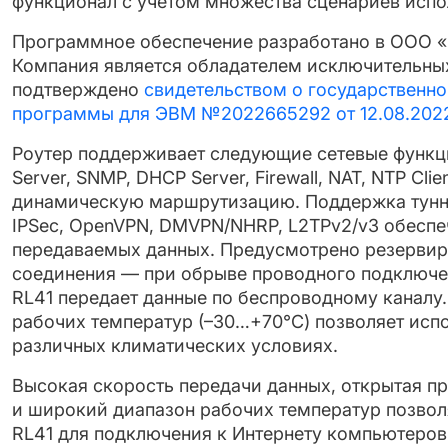
функционал с учетом множества сценариев испо
Программное обеспечение разработано в ООО 
Компания является обладателем исключительных
подтверждено
свидетельством о государственно
программы для ЭВМ №2022665292 от 12.08.202
Роутер поддерживает следующие сетевые функц
Server, SNMP, DHCP Server, Firewall, NAT, NTP Clie
динамическую маршрутизацию. Поддержка туннел
IPSec, OpenVPN, DMVPN/NHRP, L2TPv2/v3 обесп
передаваемых данных. Предусмотрено резервир
соединения — при обрыве проводного подключен
RL41 передает данные по беспроводному каналу
рабочих температур (–30…+70°C) позволяет испо
различных климатических условиях.
Высокая скорость передачи данных, открытая 
и широкий диапазон рабочих температур позвол
RL41 для подключения к Интернету компьютеров 