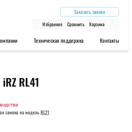
Заказать звонок
Избранное
Сравнить
Корзина
компании
Техническая поддержка
Контакты
дули
Аксессуары
Архивные модели
 iRZ RL41
одули
Антенны
Роутеры
модули
Блоки питания
Модемы
Глонасс/GPS антенны
зводства
Провода и крепления
ая замена на модель
RL21