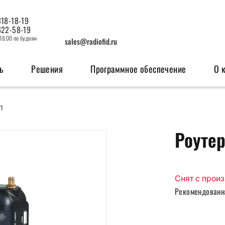
318-18-19
622-58-19
 18.00 по будням
sales@radiofid.ru
ь
Решения
Программное обеспечение
О 
1
изация
Системы мониторинга
OEM мо
Роутер
ерфейсов
Поисковые ГЛОНАСС/GPS-маяки
GSM м
Радио
Снят с прои
Рекомендованн