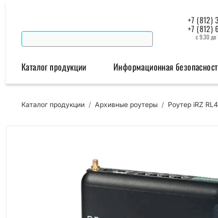
+7 (812) 
+7 (812) 
с 9.30 до
Каталог продукции
Информационная безопасност
Каталог продукции
/
Архивные роутеры
/
Роутер iRZ RL4
Беспроводная связь
Промышленная автомат
Модемы
Преобразователи инт
Роутеры
Промышленные контроллеры