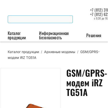
+7 (812) 31
+7 (812) 6
с 9.30 до 18
Каталог
Информационная
Решения
продукции
безопасность
Каталог продукции
/
Архивные модемы
/
GSM/GPRS-
Беспроводная связь
Промышленная автоматизация
Сист
модем iRZ TG51A
Модемы
Преобразователи
Пои
GSM/GPRS-
интерфейсов
мая
Роутеры
модем iRZ
Промышленные
контроллеры
TG51A