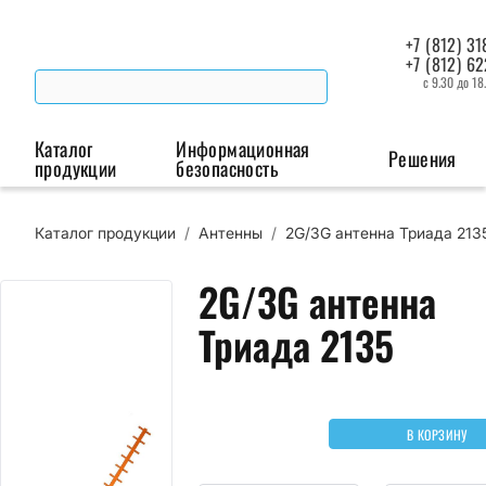
+7 (812) 31
+7 (812) 6
с 9.30 до 18
Каталог
Информационная
Решения
продукции
безопасность
Каталог продукции
/
Антенны
/
2G/3G антенна Триада 213
Беспроводная связь
Промышленная автоматизация
Сист
2G/3G антенна
Модемы
Преобразователи
Пои
интерфейсов
мая
Триада 2135
Роутеры
Промышленные
контроллеры
В КОРЗИНУ