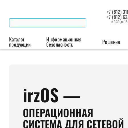
+7 (812) 31
+7 (812) 6
с 9.30 до 18
Каталог
Информационная
Решения
продукции
безопасность
Беспроводная связь
Промышленная автоматизация
Сист
Модемы
Преобразователи
Пои
интерфейсов
мая
irzOS —
Роутеры
Промышленные
контроллеры
ОПЕРАЦИОННАЯ
СИСТЕМА ДЛЯ СЕТЕВОЙ