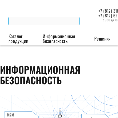
+7 (812) 31
+7 (812) 6
с 9.30 до 18
Каталог
Информационная
Решения
продукции
безопасность
Беспроводная связь
Промышленная автоматизация
Сист
ИНФОРМАЦИОННАЯ
Модемы
Преобразователи
Пои
БЕЗОПАСНОСТЬ
интерфейсов
мая
Роутеры
Промышленные
контроллеры