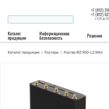
+7 (812) 31
+7 (812) 6
с 9.30 до 18
Каталог
Информационная
Решения
продукции
безопасность
Каталог продукции
/
Роутеры
/
Роутер iRZ R50-L2.WAn
Беспроводная связь
Промышленная автоматизация
Сист
Модемы
Преобразователи
Пои
интерфейсов
мая
Роутеры
Промышленные
контроллеры