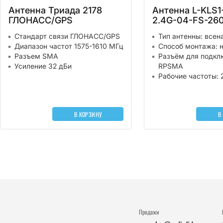
Антенна Триада 2178
Антенна L-KLS1
ГЛОНАСС/GPS
2.4G-04-FS-2
Стандарт связи ГЛОНАСС/GPS
Тип антенны: всен
Диапазон частот 1575-1610 МГц
Способ монтажа: 
Разъем SMA
Разъём для подкл
Усиление 32 дБи
RPSMA
Рабочие частоты: 2
В КОРЗИНУ
В
Продажи